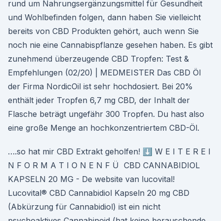
rund um Nahrungsergänzungsmittel für Gesundheit
und Wohlbefinden folgen, dann haben Sie vielleicht
bereits von CBD Produkten gehört, auch wenn Sie
noch nie eine Cannabispflanze gesehen haben. Es gibt
zunehmend überzeugende CBD Tropfen: Test &
Empfehlungen (02/20) | MEDMEISTER Das CBD Öl
der Firma NordicOil ist sehr hochdosiert. Bei 20%
enthält jeder Tropfen 6,7 mg CBD, der Inhalt der
Flasche beträgt ungefähr 300 Tropfen. Du hast also
eine große Menge an hochkonzentriertem CBD-Öl.
….so hat mir CBD Extrakt geholfen! ⬇️ W E I T E R E I
N F O R M A T I O N E N F Ü CBD CANNABIDIOL
KAPSELN 20 MG - De website van lucovital!
Lucovital® CBD Cannabidiol Kapseln 20 mg CBD
(Abkürzung für Cannabidiol) ist ein nicht
psychoaktives Cannabinoid (hat keine berauschende