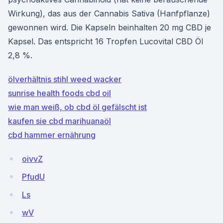
Wirkung), das aus der Cannabis Sativa (Hanfpflanze)
gewonnen wird. Die Kapseln beinhalten 20 mg CBD je
Kapsel. Das entspricht 16 Tropfen Lucovital CBD Öl
2,8 %.
ölverhältnis stihl weed wacker
sunrise health foods cbd oil
wie man weiß, ob cbd öl gefälscht ist
kaufen sie cbd marihuanaöl
cbd hammer ernährung
oivvZ
PfudU
Ls
wV