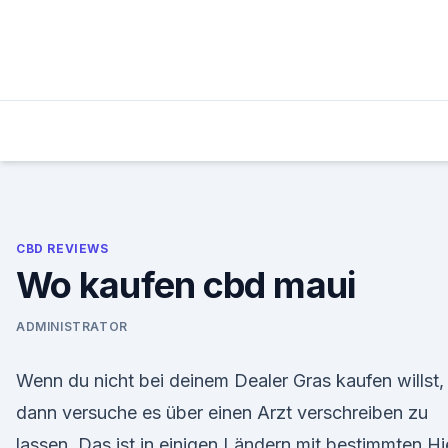
Skip
to
content
CBD REVIEWS
Wo kaufen cbd maui
ADMINISTRATOR
Wenn du nicht bei deinem Dealer Gras kaufen willst,
dann versuche es über einen Arzt verschreiben zu
lassen. Das ist in einigen Ländern mit bestimmten Hi