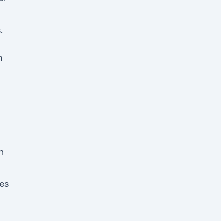
.
h
-
0
n
 es