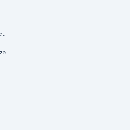
 du
tze
n