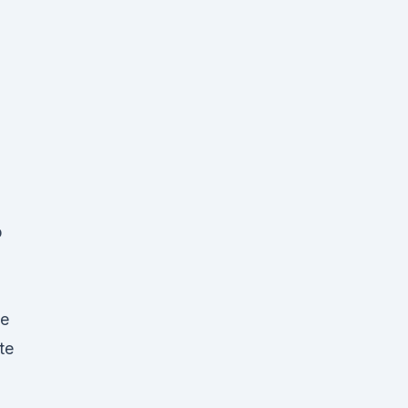
p
ie
te