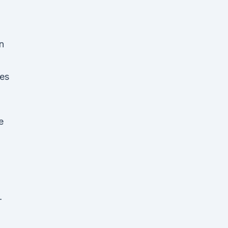
0
n
 es
e
-